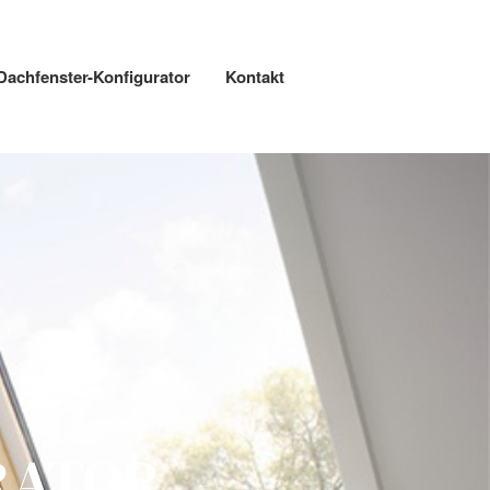
achfenster-Konfigurator
Kontakt
Start
Über Uns
Leistungen
VELUX Dachfenster-
Konfigurator
Kontakt
RATOR