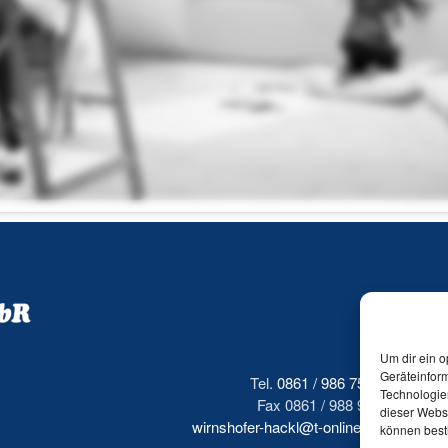
Um dir ein o
Geräteinfor
Tel.
0861 / 986 7500
Technologien
Fax 0861 / 988 915
dieser Websi
wirnshofer-hackl@t-online.de
können best